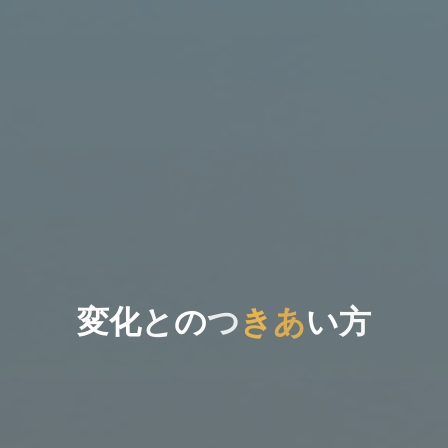
変
化
と
の
つ
き
き
あ
い
方