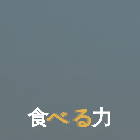
食
べ
る
力